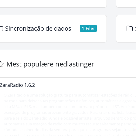
Sincronização de dados
1 Filer
Mest populære nedlastinger
ZaraRadio 1.6.2
O ZaraRadio é uma solução gratuita para automatizar estações de rádio.
na roda para deixar suas programações dinâmicas, automáticas e agradá
lista M3U e PLS, mas também possui um formato próprio — LST. Você po
execução de programas previamente gravados. Para criar uma lista, basta
para a tela do ZaraRadio. Ainda é possível arrastar arquivos dentro do p
Automatize sua estação de rádio com muitos recursosAltamente personal
cômoda, esolhendo dias da semana para que os programas sejam tocados,
a sua estação seja parte de uma rede nacional, conecte-se às outras emi