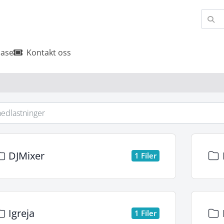
ase
Kontakt oss
DJMixer
1 Filer
Igreja
1 Filer