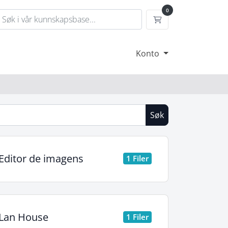
0
Handlevogn
Konto
Søk
Editor de imagens
1 Filer
Lan House
1 Filer