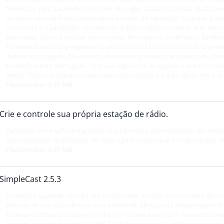
fornecidas pelo ZaraRadio. Você tem 90 jingles à sua disposição. Basta pre
los como som de fundo, basta ativar o modo de repetição. Você não preci
uma pasta e o ZaraRadio vai executar as faixas aleatoriamente, mas sem re
executada. Se você instalar um conjunto de arquivos de tempo, o ZaraRa
Também é possível programar os anúncios ou inlcui-los nas listas. O progr
italiano e português. No entanto, é necessário baixar o arquivo com a tra
tradução para o português. Para sua segurança, as opções e eventos cri
senha. Todos os arquivos executados são listados em logs salvos em arqu
Filestørrelse: 9.37 MB
Crie e controle sua própria estação de rádio.
ZaraRadio é um software gratuito que permite a automatização das emiss
automatização de emissões de rádio cujo foco principal é a reprodução d
Filestørrelse: 9.37 MB
SimpleCast 2.5.3
Transmita qualquer som do seu computador, tocado por sua placa de som
entrada de sua placa de som para a Internet. Ele suporta streaming e
Pode-se codificar o áudio em múltiplos bitrates e múltiplos formatos par