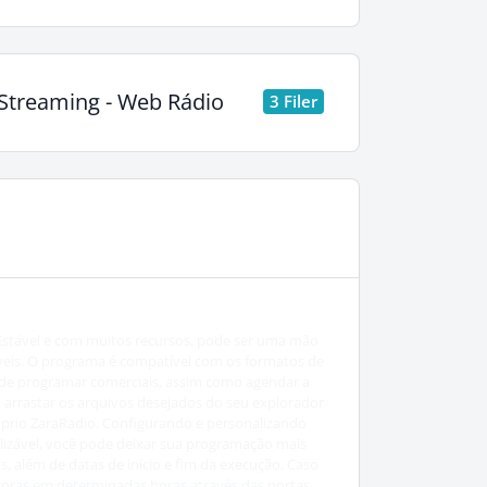
Streaming - Web Rádio
3 Filer
 Estável e com muitos recursos, pode ser uma mão
veis. O programa é compatível com os formatos de
de programar comerciais, assim como agendar a
 arrastar os arquivos desejados do seu explorador
róprio ZaraRadio. Configurando e personalizando
izável, você pode deixar sua programação mais
 além de datas de início e fim da execução. Caso
ssoras em determinadas horas através das portas