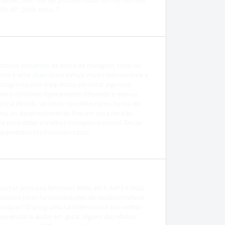
erver, além de ser possível saber em tempo real
 XP, 2003, Vista, 7
a você no comando da mesa de mixagem, tudo na
ta é uma alternativa virtual muito interessante e
o programa com frequência vai notar algumas
com o contorno ligeiramente diferente e menus
iência de uso, servindo somente como forma de
ima, os desenvolvedores fizeram uma revisão
te para obter a melhor mixagem possível. Dessa
ipamentos profissionais caros.
xportar sons nos formatos WAV, AIFF, MP3 e OGG.
recursos (com funcionalidades de desfazer/refazer
a "audácia"! O programa também conta com editor
quências e áudio em geral. Alguns dos efeitos