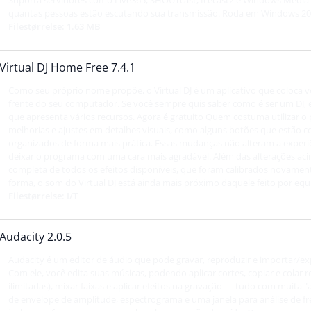
Suporta servidores como Live365, SHOUTcast, Icecast2 e Windows Media S
quantas pessoas estão escutando sua transmissão. Roda em Windows 2000,
Filestørrelse: 1.63 MB
Virtual DJ Home Free 7.4.1
Como seu próprio nome propõe, o Virtual DJ é um aplicativo que coloc
frente do seu computador. Se você sempre quis saber como é ser um DJ, es
que apresenta vários recursos. Agora é gratuito Quem costuma utilizar 
melhorias e ajustes em detalhes visuais, como alguns botões que estão 
organizados de forma mais prática. Essas mudanças não alteram a exper
deixar o programa com uma cara mais agradável. Além das alterações ac
completa de todos os efeitos disponíveis, que foram calibrados novamen
forma, o som do Virtual DJ está ainda mais próximo daquele feito por equ
Filestørrelse: I/T
Audacity 2.0.5
Audacity é um editor de áudio que pode gravar, reproduzir e importar/e
Com ele, você edita suas músicas, podendo aplicar cortes, copiar e colar 
ilimitadas), mixar faixas e aplicar efeitos na gravação — tudo com muit
de envelope de amplitude, espectrograma e uma janela para análise de fre