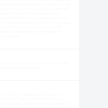
ssionar uma tecla para executar o jingle. Para usá-
sa determinar a ordem das faixas. Basta escolher
peti-las, até que toda a pasta tenha sido
dio pode informar a hora ao clique de um botão.
ama está disponível em espanhol, francês, inglês,
dução. Clique aqui para baixar o arquivo de
ados no ZaraRadio podem ser protegidos por
ivos de texto.
ões de rádio. Pode-se considerar um sistema de
e música e formato de rádio.
, microfone ou qualquer aparelho ligado na
m MP3, mp3PRO, Ogg e WM9 (Windows Media 9).
a múltiplos tipos de servidores simultâneamente.